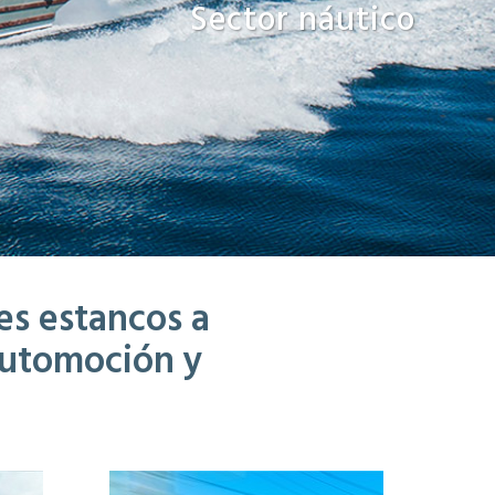
Sector náutico
es estancos a
 automoción y