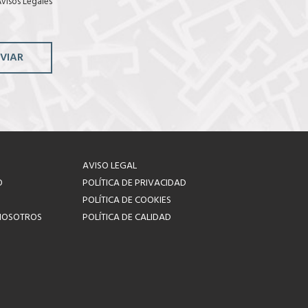
visos Legales
(
a
c
s
o
p
i
VIAR
a
r
)
AVISO LEGAL
O
POLÍTICA DE PRIVACIDAD
POLÍTICA DE COOKIES
NOSOTROS
POLÍTICA DE CALIDAD