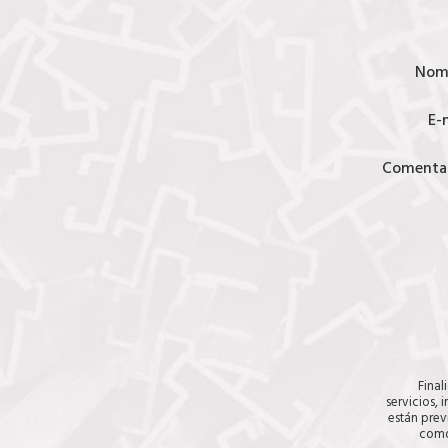
Nom
E-
Comentar
Final
servicios, 
están prev
como