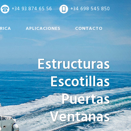
+34 93 874 65 56
+34 698 545 850
RICA
APLICACIONES
CONTACTO
Estructuras
Escotillas
Puertas
Ventanas