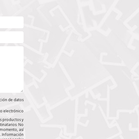
ción de datos
C
a
s
eo electrónico
C
i
a
os productos y
l
s
tinatarios: No
l
i
r momento, así
a
l
. Información
s
l