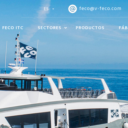
feco@v-feco.com
ES
FECO ITC
SECTORES
PRODUCTOS
FÁB