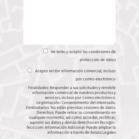
He leído y acepto las
condiciones de
C
a
protección de datos
s
i
Acepto recibir información comercial, incluso
C
l
a
l
por correo electrónico
s
a
i
s
Finalidades: Responder a sus solicitudes y remitirle
l
(
información comercial de nuestros productos y
l
c
servicios, incluso por correo electrónico.
a
o
Legitimación: Consentimiento del interesado.
s
p
Destinatarios: No están previstas cesiones de datos.
i
Derechos: Puede retirar su consentimiento en
a
cualquier momento, así como acceder, rectificar,
r
suprimir sus datos y demás derechos en feco@v-
)
feco.com. Información Adicional: Puede ampliar la
información a través de
Avisos Legales