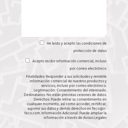
He leído y acepto las
condiciones de
C
a
protección de datos
s
i
Acepto recibir información comercial, incluso
C
l
a
l
por correo electrónico
s
a
i
s
Finalidades: Responder a sus solicitudes y remitirle
l
(
información comercial de nuestros productos y
l
c
servicios, incluso por correo electrónico.
a
o
Legitimación: Consentimiento del interesado.
s
p
Destinatarios: No están previstas cesiones de datos.
i
Derechos: Puede retirar su consentimiento en
a
cualquier momento, así como acceder, rectificar,
r
suprimir sus datos y demás derechos en feco@v-
)
feco.com. Información Adicional: Puede ampliar la
información a través de
Avisos Legales