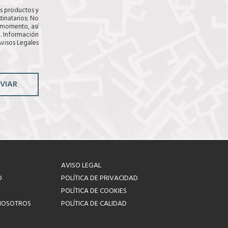
i
a
os productos y
l
s
tinatarios: No
l
i
r momento, así
a
l
. Información
s
l
visos Legales
(
a
c
s
o
p
i
VIAR
a
r
)
AVISO LEGAL
O
POLÍTICA DE PRIVACIDAD
POLÍTICA DE COOKIES
NOSOTROS
POLÍTICA DE CALIDAD