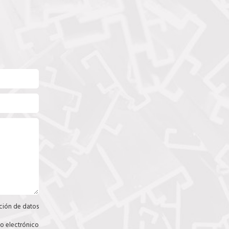
ción de datos
C
a
s
eo electrónico
C