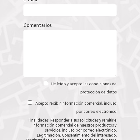
E-mail
Comentarios
He leído y acepto las
condiciones de
C
a
protección de datos
s
i
Acepto recibir información comercial, incluso
C
l
a
l
por correo electrónico
s
a
i
s
Finalidades: Responder a sus solicitudes y remitirle
l
(
información comercial de nuestros productos y
l
c
servicios, incluso por correo electrónico.
a
o
Legitimación: Consentimiento del interesado.
s