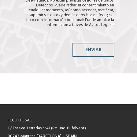
p
Destinatarios: No están previstas cesiones de datos.
i
Derechos: Puede retirar su consentimiento en
a
cualquier momento, así como acceder, rectificar,
r
suprimir sus datos y demás derechos en feco@v-
)
feco.com. Información Adicional: Puede ampliar la
información a través de
Avisos Legales
ENVIAR
FECO ITC SAU
C/ Esteve Terradas nº41 (Pol. Ind. Bufalvent)
08243 Manresa (BARCELONA) – SPAIN