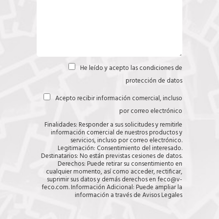
He leído y acepto las
condiciones de
C
a
protección de datos
s
i
Acepto recibir información comercial, incluso
C
l
a
l
por correo electrónico
s
a
i
s
Finalidades: Responder a sus solicitudes y remitirle
l
(
información comercial de nuestros productos y
l
c
servicios, incluso por correo electrónico.
a
o
Legitimación: Consentimiento del interesado.
s
p
Destinatarios: No están previstas cesiones de datos.
i
Derechos: Puede retirar su consentimiento en
a
cualquier momento, así como acceder, rectificar,
r
suprimir sus datos y demás derechos en feco@v-
)
feco.com. Información Adicional: Puede ampliar la
información a través de
Avisos Legales